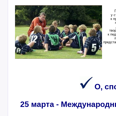
.
у 
к 
тво
к пе
предста
О, сп
25 марта - Междунаро