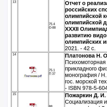
13
Отчет о реали
российских сп
олимпийской к
олимпийской д
75.4
О-88
XXXII Олимпиад
развитию видо
олимпийских и
2021. - 42 с.
14
Платонова Н. О
Психомоторная 
прикладного физ
75.1
П 37
монография / Н.
гос. морской техн
- ISBN 978-5-60
15
Пожаркин Д. И.
Социализация и
88