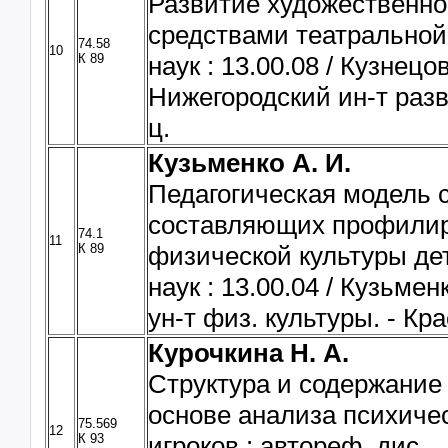
Развитие художественно
средствами театральной 
74.58
10
К 89
наук : 13.00.08 / Кузнец
Нижегородский ин-т развит
ц.
Кузьменко А. И.
Педагогическая модель 
составляющих профилир
74.1
11
К 89
физической культуры детей
наук : 13.00.04 / Кузьме
ун-т физ. культуры. - Крас
Курочкина Н. А.
Структура и содержание
основе анализа психиче
75.569
12
К 93
игроков : автореф. дис. …