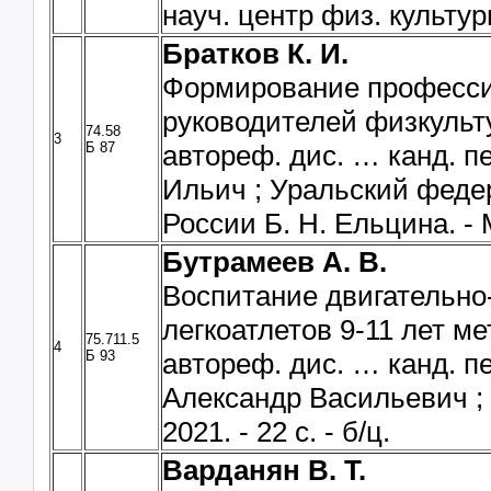
науч. центр физ. культуры 
Братков К. И.
Формирование професси
руководителей физкульт
74.58
3
Б 87
автореф. дис. … канд. пе
Ильич ; Уральский федер
России Б. Н. Ельцина. - М.
Бутрамеев А. В.
Воспитание двигательно
легкоатлетов 9-11 лет м
75.711.5
4
Б 93
автореф. дис. … канд. пе
Александр Васильевич ; У
2021. - 22 с. - б/ц.
Варданян В. Т.