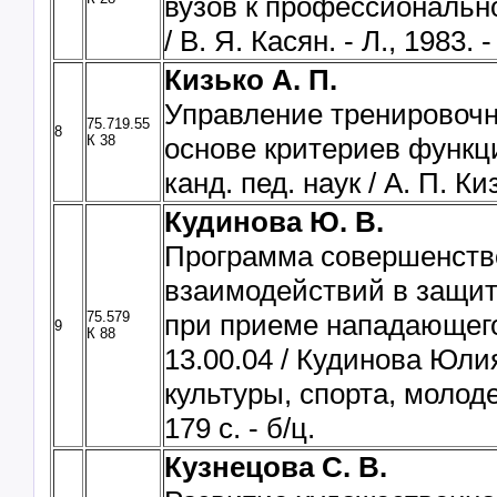
вузов к профессиональной
/ В. Я. Касян. - Л., 1983. -
Кизько А. П.
Управление тренировоч
75.719.55
8
К 38
основе критериев функци
канд. пед. наук / А. П. Киз
Кудинова Ю. В.
Программа совершенство
взаимодействий в защи
75.579
при приеме нападающего у
9
К 88
13.00.04 / Кудинова Юлия
культуры, спорта, молод
179 с. - б/ц.
Кузнецова С. В.