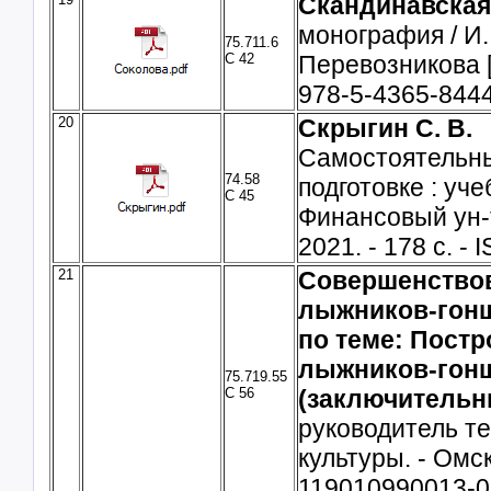
Скандинавская 
монография / И. 
75.711.6
С 42
Перевозникова [и
978-5-4365-8444
20
Скрыгин С. В.
Самостоятельны
74.58
подготовке : уче
С 45
Финансовый ун-т
2021. - 178 с. -
21
Совершенствов
лыжников-гонщ
по теме: Пост
лыжников-гонщ
75.719.55
С 56
(заключительн
руководитель те
культуры. - Омс
119010990013-0