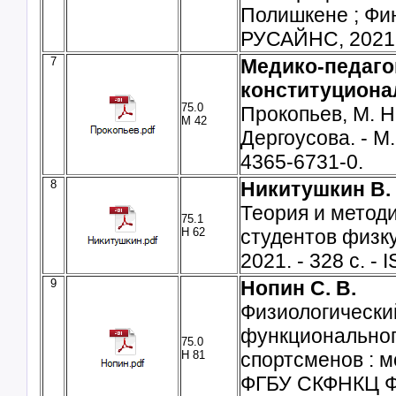
Полишкене ; Фин
РУСАЙНС, 2021. 
7
Медико-педаго
конституциона
75.0
Прокопьев, М. Н.
М 42
Дергоусова. - М.
4365-6731-0.
8
Никитушкин В. 
Теория и методи
75.1
Н 62
студентов физкул
2021. - 328 с. -
9
Нопин С. В.
Физиологически
функциональног
75.0
Н 81
спортсменов : мо
ФГБУ СКФНКЦ ФМ