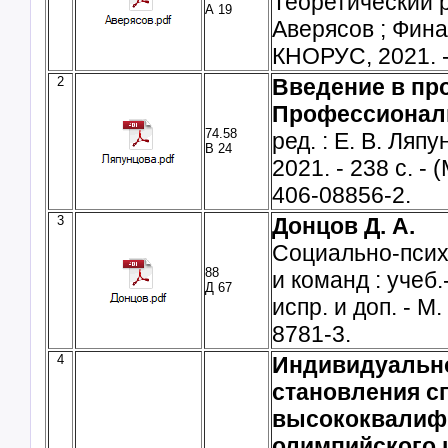
Теоретический ра
А 19
Аверясов ; Фина
КНОРУС, 2021. -
2
Введение в пр
Профессионал
74.58
ред. : Е. В. Ляп
В 24
2021. - 238 с. -
406-08856-2.
3
Донцов Д. А.
Социально-псих
88
и команд : учеб.
Д 67
испр. и доп. - М
8781-3.
4
Индивидуально
становления с
высококвалифи
олимпийского 