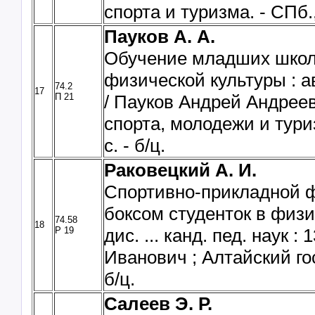
спорта и туризма. - СПб., 
Пауков А. А.
Обучение младших школь
физической культуры : авт
74.2
17
П 21
/ Пауков Андрей Андрееви
спорта, молодежи и тури
с. - б/ц.
Раковецкий А. И.
Спортивно-прикладной ф
боксом студенток в физи
74.58
18
Р 19
дис. ... канд. пед. наук 
Иванович ; Алтайский гос. 
б/ц.
Салеев Э. Р.