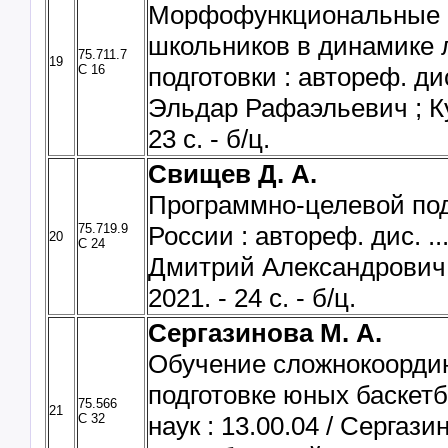
Морфофункциональные о
школьников в динамике 
75.711.7
19
С 16
подготовки : автореф. дис
Эльдар Рафаэльевич ; Кур
23 с. - б/ц.
Свищев Д. А.
Программно-целевой под
75.719.9
России : автореф. дис. ..
20
С 24
Дмитрий Александрович ;
2021. - 24 с. - б/ц.
Сергазинова М. А.
Обучение сложнокоорди
подготовке юных баскетбо
75.566
21
С 32
наук : 13.00.04 / Сергаз