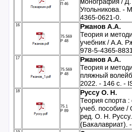
монография / Д. 
П 46
Угольникова. - М
4365-0621-0.
16
Ржанов А.А.
Теория и методи
75.569
Р 48
учебник / А.А. Р
978-5-4365-8831
17
Ржанов А.А.
Теория и метод
75.569
Р 48
пляжный волейбо
2022. - 146 с. -
18
Руссу О. Н.
Теория спорта :
75.1
учеб. пособие / О
Р 89
ред. О. Н. Руссу.
(Бакалавриат). 
19